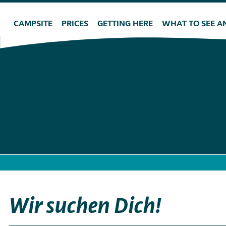
Skip
Hauptnavigation
to
CAMPSITE
PRICES
GETTING HERE
WHAT TO SEE A
main
content
Wir suchen Dich!