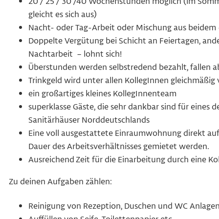
20 / 25 / 30 /40 Wochenstunden möglich (im Somme
gleicht es sich aus)
Nacht- oder Tag-Arbeit oder Mischung aus beidem 
Doppelte Vergütung bei Schicht an Feiertagen, and
Nachtarbeit – lohnt sich!
Überstunden werden selbstredend bezahlt, fallen 
Trinkgeld wird unter allen KollegInnen gleichmäßig v
ein großartiges kleines KollegInnenteam
superklasse Gäste, die sehr dankbar sind für eines
Sanitärhäuser Norddeutschlands
Eine voll ausgestattete Einraumwohnung direkt auf
Dauer des Arbeitsverhältnisses gemietet werden.
Ausreichend Zeit für die Einarbeitung durch eine Ko
Zu deinen Aufgaben zählen:
Reinigung von Rezeption, Duschen und WC Anlage
Auffüllen von Seife, Toilettenpapier etc.