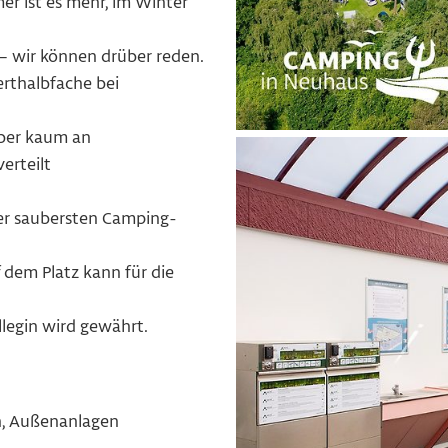
r ist es mehr, im Winter
– wir können drüber reden.
erthalbfache bei
aber kaum an
erteilt
 der saubersten Camping-
 dem Platz kann für die
llegin wird gewährt.
n, Außenanlagen