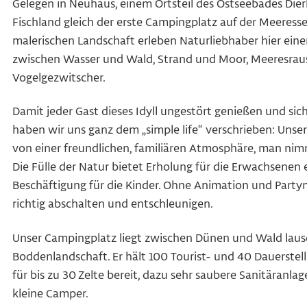
Gelegen in Neuhaus, einem Ortsteil des Ostseebades Die
Fischland gleich der erste Campingplatz auf der Meeresse
malerischen Landschaft erleben Naturliebhaber hier eine
zwischen Wasser und Wald, Strand und Moor, Meeresra
Vogelgezwitscher.
Damit jeder Gast dieses Idyll ungestört genießen und si
haben wir uns ganz dem „simple life“ verschrieben: Unser
von einer freundlichen, familiären Atmosphäre, man nim
Die Fülle der Natur bietet Erholung für die Erwachsene
Beschäftigung für die Kinder. Ohne Animation und Partymu
richtig abschalten und entschleunigen.
Unser Campingplatz liegt zwischen Dünen und Wald laus
Boddenlandschaft. Er hält 100 Tourist- und 40 Dauerstel
für bis zu 30 Zelte bereit, dazu sehr saubere Sanitäranlag
kleine Camper.