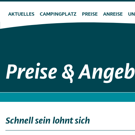
Direkt
Hauptnavigation
zum
AKTUELLES
CAMPINGPLATZ
PREISE
ANREISE
UN
Inhalt
Preise & Angeb
Schnell sein lohnt sich
third
Menu