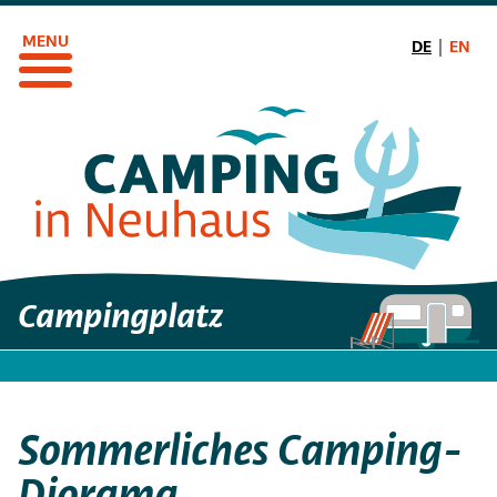
Direkt
zum
DE
EN
Inhalt
Campingplatz
Sommerliches Camping-
Diorama